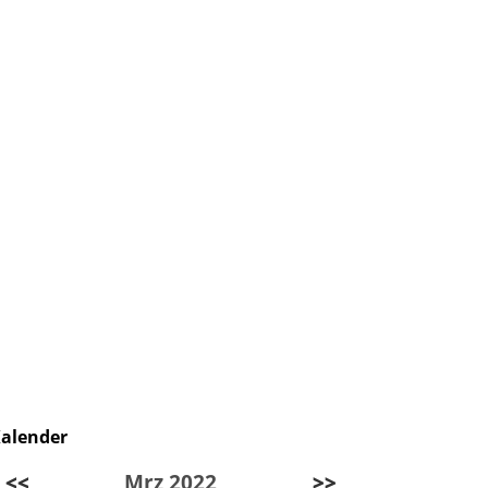
alender
<<
Mrz 2022
>>