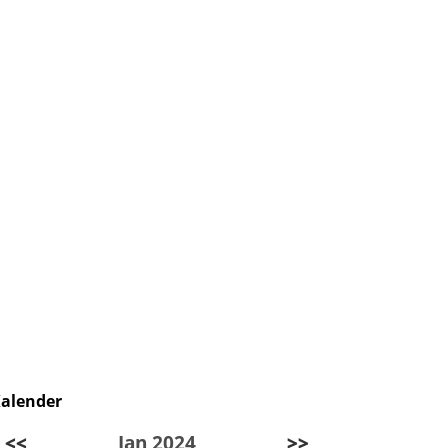
alender
<<
Jan 2024
>>